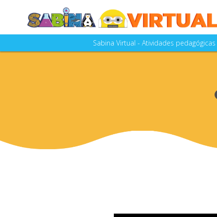
Sabina Virtual - Atividades pedagógica
A SABINA - Escola Parque do Conheci
as aulas e visitações realiza
A Sabina Virtual está em constante