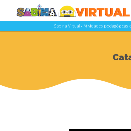
Sabina Virtual - Atividades pedagógicas
A SABINA - Escola Parque do Conhecim
as aulas e visitações realizad
A Sabina Virtual está em constante a
Cat